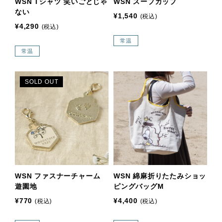
WSN Tシャツ 笑いごとじゃ
WSN スープカップ
ない
¥1,540
(税込)
¥4,290
(税込)
常温
常温
SOLD OUT
WSN ファスナーチャーム
WSN 綿麻折りたたみショッ
遊園地
ピングバッグM
¥770
¥4,400
(税込)
(税込)