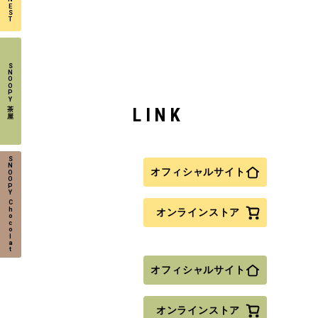
E
S
T
S
N
O
O
P
Y
LINK
茶
屋
S
N
オフィシャルサイト
O
O
P
Y
C
h
オンラインストア
o
c
o
l
a
t
オフィシャルサイト
オンラインストア