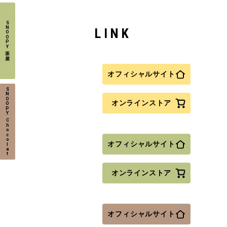
S
N
LINK
O
O
P
Y
茶
屋
オフィシャルサイト
S
N
O
オンラインストア
O
P
Y
C
h
o
c
o
オフィシャルサイト
l
a
t
オンラインストア
オフィシャルサイト