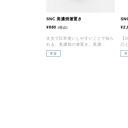
SNC 美濃焼箸置き
S
¥880
¥2,
(税込)
丈夫で日常使いしやすいことで知ら
【2
れる、美濃焼の箸置き。美濃...
凸と
常温
常