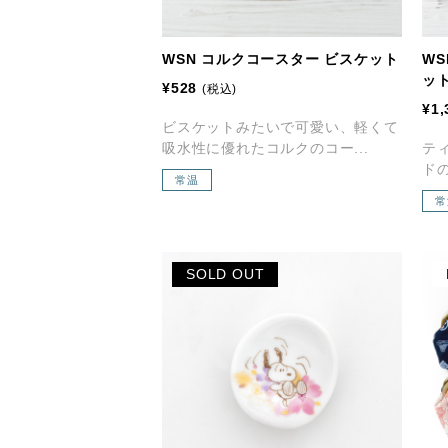
WSN コルクコースター ビスケット
W
ッ
¥528
(税込)
¥1,
ビスケットみたいで可愛い、軽くて
吸水性に優れたコルクのコー...
テ
ドの
常温
常
SOLD OUT