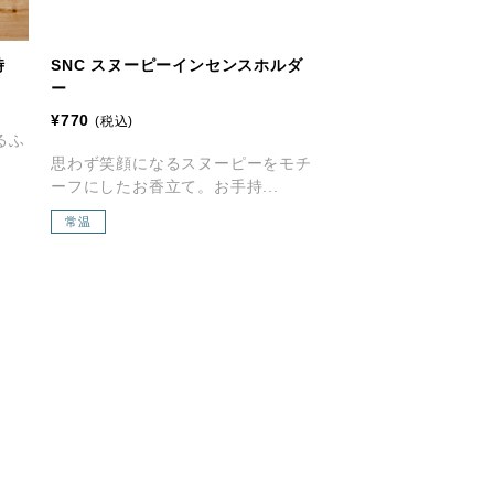
時
SNC スヌーピーインセンスホルダ
ー
¥770
(税込)
るふ
思わず笑顔になるスヌーピーをモチ
ーフにしたお香立て。お手持...
常温