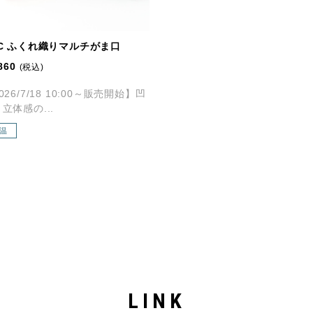
NC ふくれ織りマルチがま口
860
(税込)
026/7/18 10:00～販売開始】凹
立体感の...
温
LINK