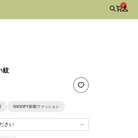
0
小紋
屋
SNOOPY茶屋/ファッション