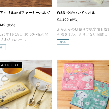
 アクリルandファーキーホルダ
WSN 今治ハンドタオル
¥1,100
(税込)
430
(税込)
ふかふかの肌触りで吸水性も抜
026年1月15日 10:00〜販売開
今治タオル。さりげない刺繍...
ふわふわハー...
常温
温
SOLD OUT