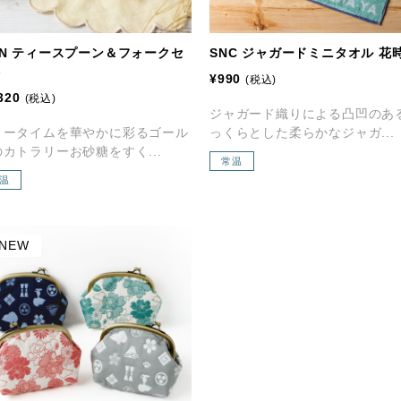
SN ティースプーン＆フォークセ
SNC ジャガードミニタオル 花
ト
¥990
(税込)
320
(税込)
ジャガード織りによる凸凹のあ
ィータイムを華やかに彩るゴール
っくらとした柔らかなジャガ...
カトラリーお砂糖をすく...
常温
温
NEW