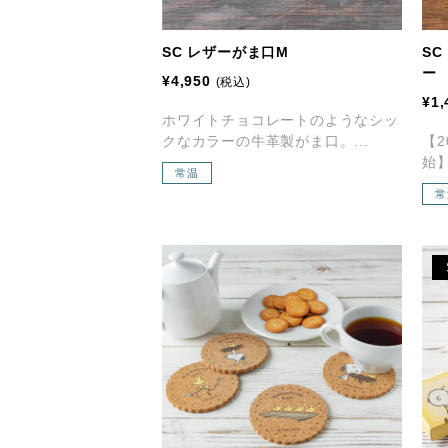
SC レザーがま口M
SC
ー
¥4,950
(税込)
¥1,
ホワイトチョコレートのようなシッ
クなカラーの牛革製がま口。...
【2
始】
常温
常