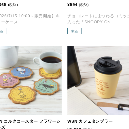
365
¥594
(税込)
(税込)
026/7/15 10:00～販売開始】キ
チョコレートにまつわるコミッ
ーケース...
入った「SNOOPY Ch...
温
常温
SN コルクコースター フラワーシ
WSN カフェタンブラー
ーズ