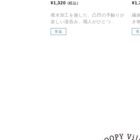
¥1,320
¥1,
(税込)
撥水加工を施した、凸凹の手触りが
繊
楽しい湯呑み。職人がひとつ...
き物
常温
常