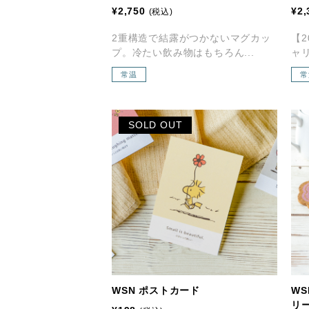
¥2,750
¥2,
(税込)
2重構造で結露がつかないマグカッ
【2
プ。冷たい飲み物はもちろん...
ャリ
常温
常
SOLD OUT
WSN ポストカード
W
リ