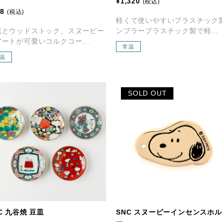
¥1,320
(税込)
28
(税込)
軽くて使いやすいプラスチック
花とウッドストック、スヌーピー
ンブラープラスチック製で軽...
ートが可愛いコルクコー...
常温
温
SOLD OUT
C 九谷焼 豆皿
SNC スヌーピーインセンスホ