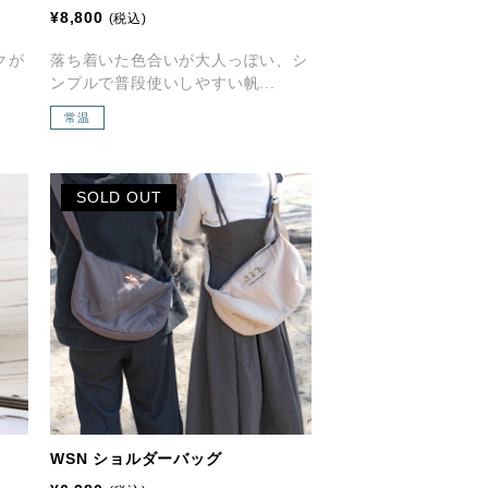
¥8,800
(税込)
クが
落ち着いた色合いが大人っぽい、シ
ンプルで普段使いしやすい帆...
常温
SOLD OUT
WSN ショルダーバッグ