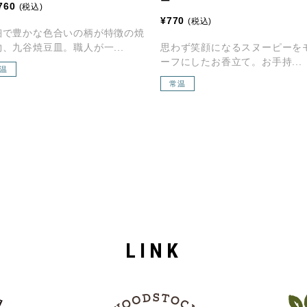
ー
760
(税込)
¥770
(税込)
細で豊かな色合いの柄が特徴の焼
、九谷焼豆皿。職人が一...
思わず笑顔になるスヌーピーを
ーフにしたお香立て。お手持...
温
常温
LINK