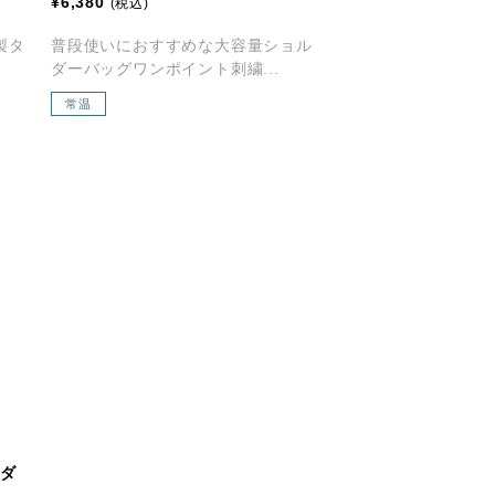
¥6,380
(税込)
製タ
普段使いにおすすめな大容量ショル
ダーバッグワンポイント刺繍...
常温
ルダ