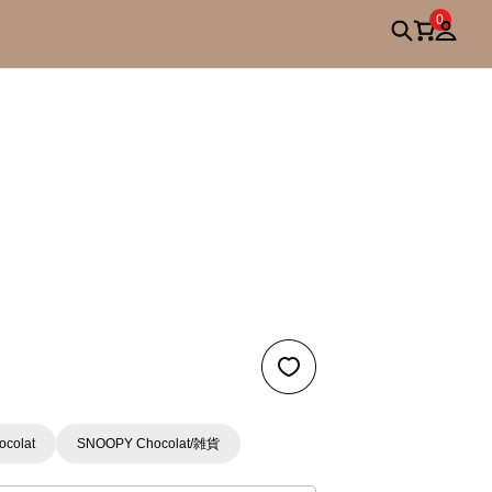
0
colat
SNOOPY Chocolat/雑貨