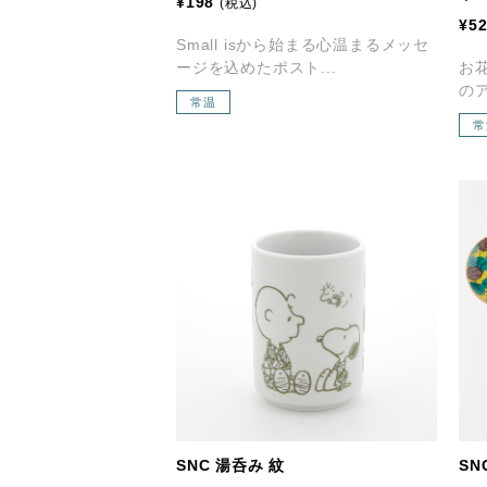
¥198
(税込)
¥5
Small isから始まる心温まるメッセ
ージを込めたポスト...
お
のア
常温
常
SNC 湯呑み 紋
SN