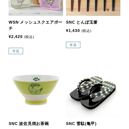
WSN メッシュスクエアポー
SNC とんぼ玉箸
チ
¥1,430
(税込)
¥2,420
(税込)
常温
常温
SNC 波佐見焼お茶碗
SNC 雪駄(亀甲)