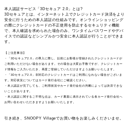
本人認証サービス「3Dセキュア 2.0」とは?
3Dセキュアとは、インターネット上でクレジットカード決済をより
安全に行うための本人認証の仕組みです。オンラインショッピング
の際にクレジットカードの不正使用を防止するセキュリティ機能
で、本人確認を求められた場合のみ、ワンタイムパスワードやデバ
イスでの認証などシンプルかつ安全に本人認証が行うことができま
す。
【ご注意事項】
・「3Dセキュア2.0」の導入に際し、以前にお客様が登録されたクレジットカードが
ご利用いただけない場合があります。その場合は大変お手数ですが、クレジットカー
ド情報をご入力いただき、再度ご登録していただけますようお願いいたします。
・「3Dセキュア2.0」非対応のクレジットカードはご利用になれない場合がございま
す。対応状況についてはカード発行会社にご確認ください。
・本人認証が完了しても、ご利用状況やカード発行会社の判断によっては決済できな
いことがあります。
・本人認証に関するご不明な点は、カード裏面に表示されている各カード発行会社へ
お問い合わせいただきますようお願いいたします。
引き続き、SNOOPY Villageでお買い物をお楽しみくださいませ。