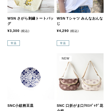
WSN さがら刺繍トートバッ
WSN Tシャツ みんなおんな
グ
じ
¥3,300
¥4,290
(税込)
(税込)
常温
常温
NEW
SNC小紋柄豆皿
SNC 口折がま口ｸﾛｽﾊﾞｯｸﾞ花
小紋