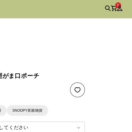
0
俵型がま口ポーチ
屋
SNOOPY茶屋/雑貨