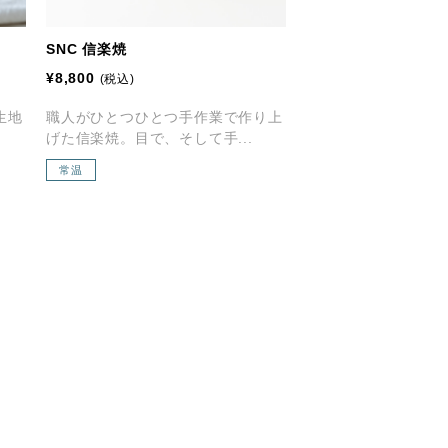
SNC 信楽焼
¥8,800
(税込)
生地
職人がひとつひとつ手作業で作り上
げた信楽焼。目で、そして手...
常温