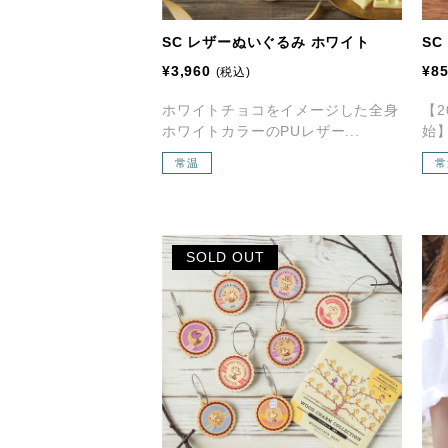
SC レザーぬいぐるみ ホワイト
S
¥3,960
¥8
(税込)
ホワイトチョコをイメージした全身
【2
ホワイトカラーのPUレザー...
始】
常温
常
SOLD OUT