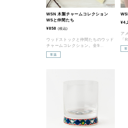
WSN 木製チャームコレクション
WS
WSと仲間たち
¥4,
¥858
(税込)
ア
ウッドストックと仲間たちのウッド
「RU
チャームコレクション。全9...
常
常温