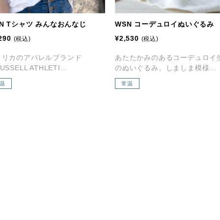
N Tシャツ みんなおんなじ
WSN コーデュロイぬいぐるみ
290
¥2,530
(税込)
(税込)
メリカのアパレルブランド
あたたかみのあるコーデュロイ
SSELL ATHLETI...
のぬいぐるみ。しましま模様...
温
常温