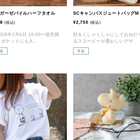
C ガーゼパイルハーフタオル
SCキャンバスジュートバッグM
58
¥2,750
(税込)
(税込)
026年2月6日 10:00〜販売開
顔をくしゃくしゃにしておねだ
ポケットにも入...
るスヌーピーが愛おしいデザ...
温
常温