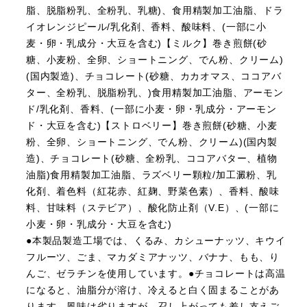
脂、脱脂粉乳、全粉乳、乳糖)、食用精製加工油脂、ドラ
イオレンジピール/乳化剤、香料、酸味料、(一部に小
麦・卵・乳成分・大豆を含む)【ミルク】巻き煎餅(砂
糖、小麦粉、全卵、ショートニング、でん粉、クリーム)
(国内製造)、チョコレート(砂糖、カカオマス、ココアバ
ター、全粉乳、脱脂粉乳、)食用精製加工油脂、アーモン
ド/乳化剤、香料、(一部に小麦・卵・乳成分・アーモン
ド・大豆を含む)【ストロベリー】巻き煎餅(砂糖、小麦
粉、全卵、ショートニング、でん粉、クリーム)(国内製
造)、チョコレート(砂糖、全粉乳、ココアバター、植物
油脂)食用精製加工油脂、ラズベリー顆粒/加工澱粉、乳
化剤、着色料（紅花赤、紅麹、野菜色素）、香料、酸味
料、甘味料（ステビア）、酸化防止剤（V.E）、(一部に
小麦・卵・乳成分・大豆を含む)
●本製品製造工場では、くるみ、カシューナッツ、キウイ
フルーツ、ごま、マカダミアナッツ、バナナ、もも、り
んご、ゼラチンを使用しています。●チョコレートは高温
になると、油脂分が溶け、冷えると白く固まることがあ
ります。風味は劣りますが、召し上がっても差し支えご