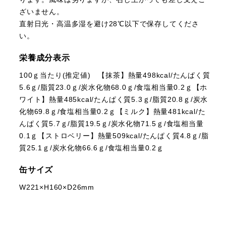
ざいません。
直射日光・高温多湿を避け28℃以下で保存してくださ
い。
栄養成分表示
100ｇ当たり(推定値) 【抹茶】熱量498kcal/たんぱく質
5.6ｇ/脂質23.0ｇ/炭水化物68.0ｇ/食塩相当量0.2ｇ【ホ
ワイト】熱量485kcal/たんぱく質5.3ｇ/脂質20.8ｇ/炭水
化物69.8ｇ/食塩相当量0.2ｇ【ミルク】熱量481kcal/た
んぱく質5.7ｇ/脂質19.5ｇ/炭水化物71.5ｇ/食塩相当量
0.1ｇ【ストロベリー】熱量509kcal/たんぱく質4.8ｇ/脂
質25.1ｇ/炭水化物66.6ｇ/食塩相当量0.2ｇ
缶サイズ
W221×H160×D26mm