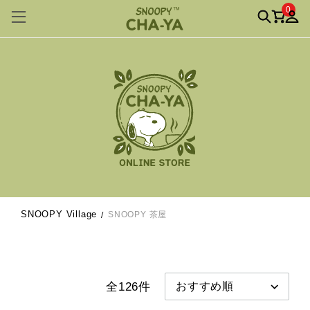
0
SNOOPY Village
SNOOPY 茶屋
全126件